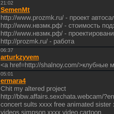
21:02
SemenMt
http://www.prozmk.ru/ - проект автос
http://www.нвзмк.рф/ - стоимость по
http://www.нвзмк.рф/ - проектирован
http://prozmk.ru/ - работа
06:37
arturkzyvem
<a href=http://shalnoy.com/>клубные 
05:01
ermara4
Chit my altered project
http://bbw.affairs.sexchata.webcam/?en
concert sults xxxx free animated sister 
videos simpson xxxx video cartoon