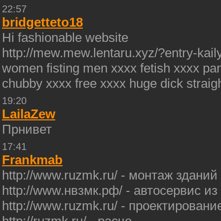
22:57
bridgetteto18
Hi fashionable website
http://mew.mew.lentaru.xyz/?entry-kail
women fisting men xxxx fetish xxxx pant
chubby xxxx free xxxx huge dick straig
19:20
LailaZew
Прнивет
17:41
Frankmab
http://www.ruzmk.ru/ - монтаж здани
http://www.нвзмк.рф/ - автосервис и
http://www.ruzmk.ru/ - проектирован