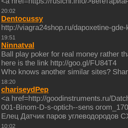
<a href=https://rusichi.info/>вегетари
20:02
Dentocussy
http://viagra24shop.ru/dapoxetine-gde
19:51
Ninnatval
Ball play poker for real money rather 
here is the link http://goo.gl/FU84T4
Who knows another similar sites? Share
18:20
chariseydPep
<a href=http://goodinstruments.ru/Dat
001-Binom-D-s-optich--sens orom_17
Елец Датчик паров углеводородов 
10:02