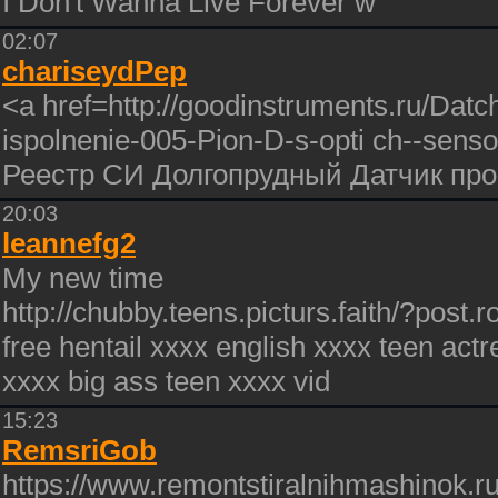
I Don't Wanna Live Forever w
02:07
chariseydPep
<a href=http://goodinstruments.ru/Da
ispolnenie-005-Pion-D-s-opti ch--sen
Реестр СИ Долгопрудный Датчик пр
20:03
leannefg2
My new time
http://chubby.teens.picturs.faith/?post.r
free hentail xxxx english xxxx teen actr
xxxx big ass teen xxxx vid
15:23
RemsriGob
https://www.remontstiralnihmashinok.