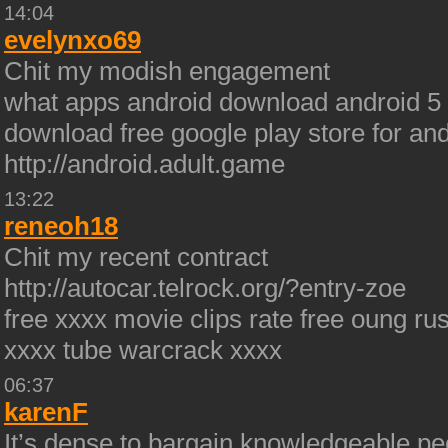
14:04
evelynxo69
Chit my modish engagement
what apps android download android 5 
download free google play store for a
http://android.adult.game
13:22
reneoh18
Chit my recent contract
http://autocar.telrock.org/?entry-zoe
free xxxx movie clips rate free oung r
xxxx tube warcrack xxxx
06:37
karenF
It’s dense to bargain knowledgeable peo