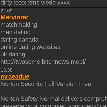
dirty xxxx xms viedo xxxx
22:09
Mervinrer
matchmaking
men dating
dating canada
online dating websites
uk dating
http://twosome.bitchnews.mobi/
13:38
mraeadue
Norton Security Full Version Free
Norton Safety Normal delivers comprehe
preserve your computer, your identity an