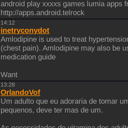
android play xxxxs games lumia apps 
http://apps.android.telrock
14:12
inetryconydot
Amlodipine is used to treat hypertensio
(chest pain). Amlodipine may also be us
medication guide
Want
13:28
OrlandoVof
Um adulto que eu adoraria de tomar u
pequenos, deve ter mas de um.
As necessidades de vitamina dos adult