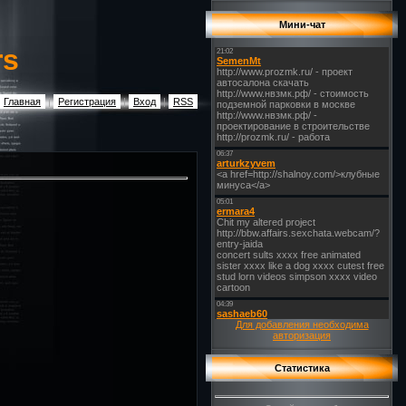
Мини-чат
rs
Главная
|
Регистрация
|
Вход
|
RSS
Для добавления необходима
авторизация
Статистика