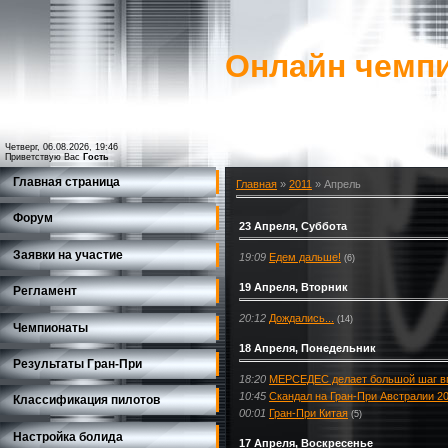
Онлайн чемпи
Четверг, 06.08.2026, 19:46
Приветствую Вас
Гость
Главная страница
Главная
»
2011
»
Апрель
Форум
23 Апреля, Суббота
Заявки на участие
19:09
Едем дальше!
(6)
19 Апреля, Вторник
Регламент
20:12
Дождались...
(14)
Чемпионаты
18 Апреля, Понедельник
Результаты Гран-При
18:20
МЕРСЕДЕС делает большой шаг вп
10:45
Скандал на Гран-При Австралии 2
Классификация пилотов
00:01
Гран-При Китая
(5)
Настройка болида
17 Апреля, Воскресенье