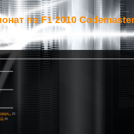
онат по F1 2010 Codemaste
еред...
(5)
011
(8)