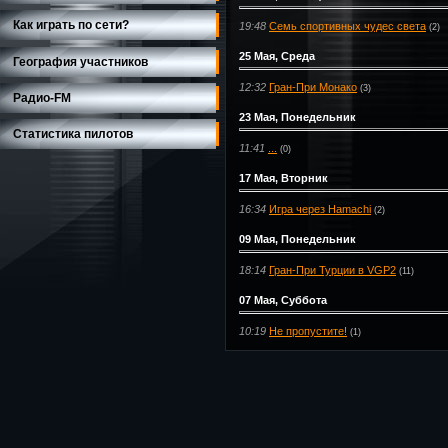
Как играть по сети?
19:48
Семь спортивных чудес света
(2)
25 Мая, Среда
География участников
12:32
Гран-При Монако
(3)
Радио-FM
23 Мая, Понедельник
Статистика пилотов
11:41
...
(0)
17 Мая, Вторник
16:34
Игра через Hamachi
(2)
09 Мая, Понедельник
18:14
Гран-При Турции в VGP2
(11)
07 Мая, Суббота
10:19
Не пропустите!
(1)