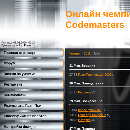
Онлайн чемпи
Codemasters
Пятница, 07.08.2026, 02:24
Приветствую Вас
Гость
Главная страница
Главная
»
2011
»
Май
Форум
31 Мая, Вторник
Заявки на участие
17:53
Гран-При Канады 2007
(7)
30 Мая, Понедельник
Регламент
01:17
Решение
(7)
Чемпионаты
29 Мая, Воскресенье
Результаты Гран-При
23:44
после финиша.
(1)
13:38
Гран-при Бахрейна
(0)
Классификация пилотов
10:13
История
(3)
Настройка болида
27 Мая, Пятница